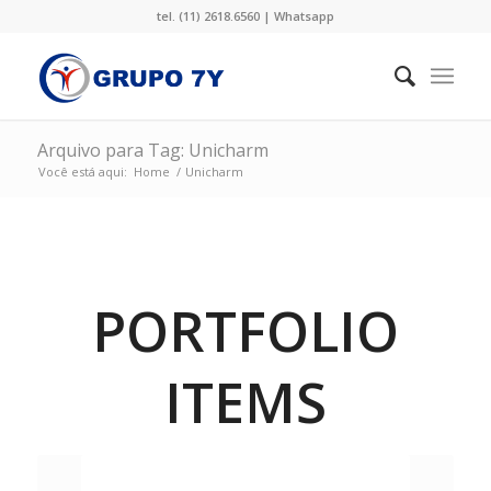
tel. (11) 2618.6560 |
Whatsapp
Arquivo para Tag: Unicharm
Você está aqui:
Home
/
Unicharm
PORTFOLIO
ITEMS