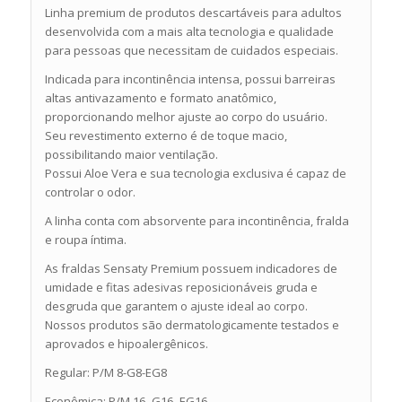
Linha premium de produtos descartáveis para adultos
desenvolvida com a mais alta tecnologia e qualidade
para pessoas que necessitam de cuidados especiais.
Indicada para incontinência intensa, possui barreiras
altas antivazamento e formato anatômico,
proporcionando melhor ajuste ao corpo do usuário.
Seu revestimento externo é de toque macio,
possibilitando maior ventilação.
Possui Aloe Vera e sua tecnologia exclusiva é capaz de
controlar o odor.
A linha conta com absorvente para incontinência, fralda
e roupa íntima.
As fraldas Sensaty Premium possuem indicadores de
umidade e fitas adesivas reposicionáveis gruda e
desgruda que garantem o ajuste ideal ao corpo.
Nossos produtos são dermatologicamente testados e
aprovados e hipoalergênicos.
Regular: P/M 8-G8-EG8
Econômica: P/M 16- G16- EG16