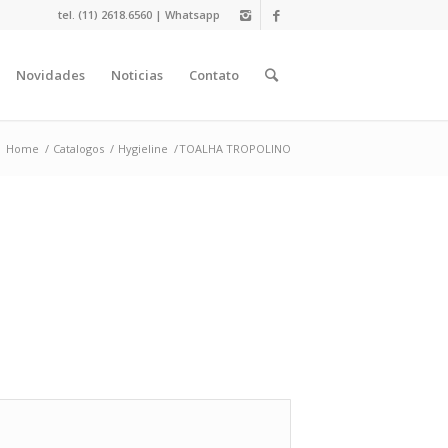
tel. (11) 2618.6560 |
Whatsapp
Novidades
Noticias
Contato
Home
/
Catalogos
/
Hygieline
/
TOALHA TROPOLINO