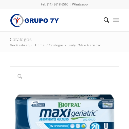
tel. (11) 2618.6560 |
Whatsapp
Catalogos
Você está aqui:
Home
/
Catalogos
/
Essity
/
Maxi Geriatric