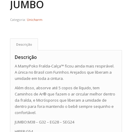
JUMBO
Categoria:
Unicharm
Descrição
Descrição
A MamyPoko Fralda-Calça™ ficou ainda mais respirável.
A única no Brasil com Furinhos Arejados que liberam a
umidade em toda a cintura.
Além disso, absorve até 5 copos de líquido, tem
Caminhos de Ar® que fazem o ar circular melhor dentro
da fralda, e Micrósporos que liberam a umidade de
dentro para fora mantendo o bebê sempre sequinho e
confortável.
JUMBO:M38 – G32 – EG28 – SEG24
HIPER:G54