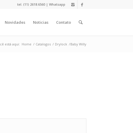
tel. (11) 2618.6560 |
Whatsapp
Novidades
Noticias
Contato
cê está aqui:
Home
/
Catalogos
/
Drylock
/
Baby Willy